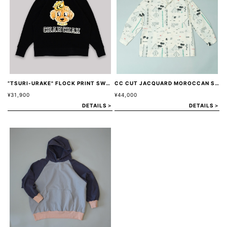
”TSURI-URAKE" FLOCK PRINT SWEAT -BLACK-
CC CUT JACQUARD MOROCCAN SHIRT JACKET -IVORY-
¥31,900
¥44,000
DETAILS＞
DETAILS＞