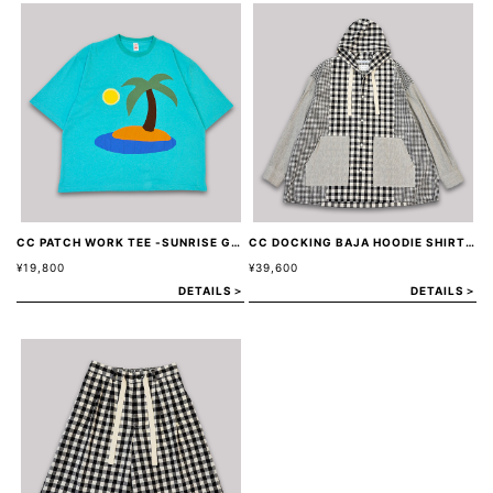
CC PATCH WORK TEE -SUNRISE GREEN-
CC DOCKING BAJA HOODIE SHIRT JACKET -BLACK-
¥19,800
¥39,600
DETAILS＞
DETAILS＞