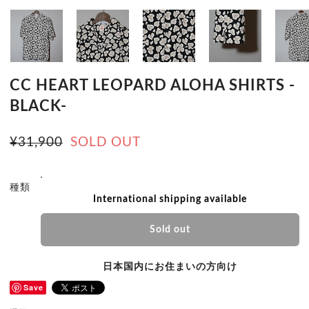
CC HEART LEOPARD ALOHA SHIRTS -
BLACK-
¥31,900
SOLD OUT
種類
International shipping available
Sold out
日本国内にお住まいの方向け
Save