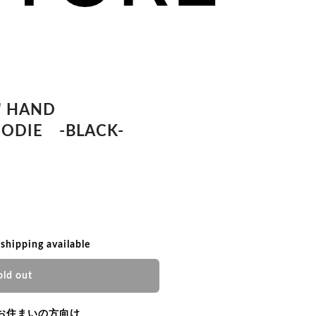
" HAND
ODIE -BLACK-
 shipping available
old out
お住まいの方向け