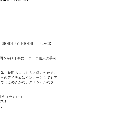
MBROIDERY HOODIE -BLACK-
を時間をかけ丁寧に一つ一つ職人の手刺
。
う為、時間もコストも大幅にかかるこ
ちらのアイテムはインナーとしてもア
他で代えのきかないスペシャルなフー
------------------------
/ 袖丈（全てcm）
57.5
.5