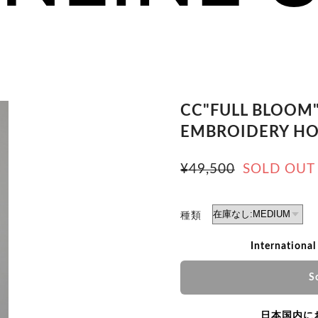
CC"FULL BLOOM
EMBROIDERY HO
¥49,500
SOLD OUT
種類
International
S
日本国内に