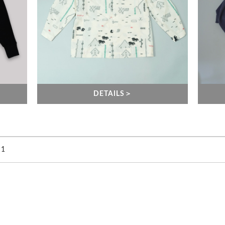
DETAILS＞
1