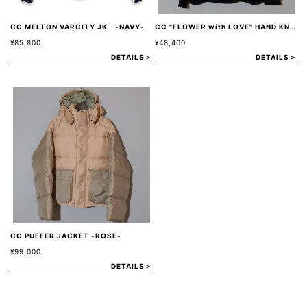
CC MELTON VARCITY JK -NAVY-
CC "FLOWER with LOVE" HAND KNIT -BLACK-
¥85,800
¥48,400
DETAILS＞
DETAILS＞
CC PUFFER JACKET -ROSE-
¥99,000
DETAILS＞